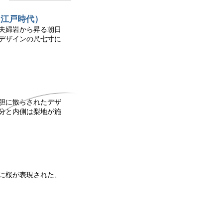
（江戸時代）
夫婦岩から昇る朝日
デザインの尺七寸に
）
胆に散らされたデザ
分と内側は梨地が施
）
に桜が表現された、