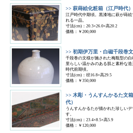
>> 萩蒔絵化粧箱（江戸時代
江戸時代中期頃。黒漆地に萩が蒔絵
れる一品。
寸法(cm)：20.3×26.0×高20.2
価格：￥200,000
>> 初期伊万里・白磁千段巻
千段巻の文様が施された梅瓶型の白
里らしい温かみのある肌と素朴な造
時代前期頃。
寸法(cm)：径16.8×高29.5
価格：￥350,000
>> 木彫・うんすんかるた文
代）
うんすんかるたが描かれた珍しいデ
す。
寸法(cm)：23.4×8.5×高5.9
価格：￥120,000