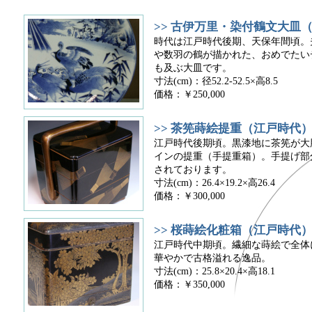
>> 古伊万里・染付鶴文大皿
時代は江戸時代後期、天保年間頃。
や数羽の鶴が描かれた、おめでたい
も及ぶ大皿です。
寸法(cm)：径52.2-52.5×高8.5
価格：￥250,000
>> 茶筅蒔絵提重（江戸時代
江戸時代後期頃。黒漆地に茶筅が大
インの提重（手提重箱）。手提げ部
されております。
寸法(cm)：26.4×19.2×高26.4
価格：￥300,000
>> 桜蒔絵化粧箱（江戸時代
江戸時代中期頃。繊細な蒔絵で全体
華やかで古格溢れる逸品。
寸法(cm)：25.8×20.4×高18.1
価格：￥350,000