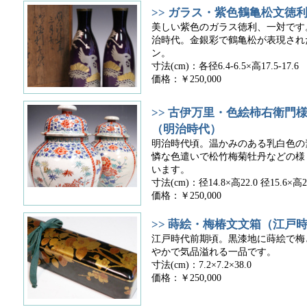
>> ガラス・紫色鶴亀松文徳
美しい紫色のガラス徳利、一対です
治時代。金銀彩で鶴亀松が表現され
ン。
寸法(cm)：各径6.4-6.5×高17.5-17.6
価格：￥250,000
>> 古伊万里・色絵柿右衛門
（明治時代）
明治時代頃。温かみのある乳白色の
憐な色遣いで松竹梅菊牡丹などの様
います。
寸法(cm)：径14.8×高22.0 径15.6×高2
価格：￥250,000
>> 蒔絵・梅椿文文箱（江戸
江戸時代前期頃。黒漆地に蒔絵で梅
やかで気品溢れる一品です。
寸法(cm)：7.2×7.2×38.0
価格：￥250,000