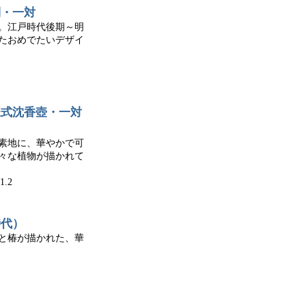
利・一対
。江戸時代後期～明
たおめでたいデザイ
様式沈香壺・一対
素地に、華やかで可
々な植物が描かれて
1.2
時代）
と椿が描かれた、華