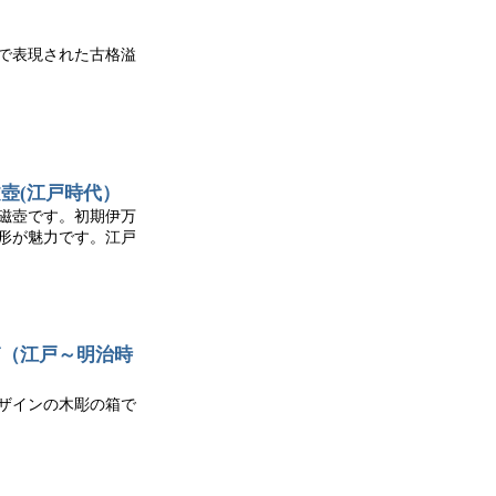
）
で表現された古格溢
文壺(江戸時代）
磁壺です。初期伊万
形が魅力です。江戸
箱（江戸～明治時
ザインの木彫の箱で