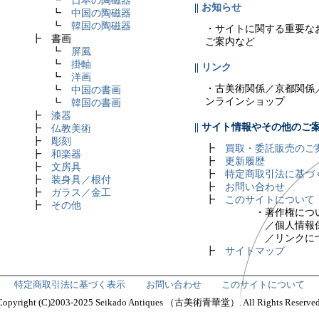
┗
日本の陶磁器
||
お知らせ
┗
中国の陶磁器
┗
韓国の陶磁器
・サイトに関する重要な
┣ 書画
ご案内など
┗
屏風
┗
掛軸
||
リンク
┗
洋画
・古美術関係／京都関係
┗
中国の書画
ンラインショップ
┗
韓国の書画
┣
漆器
|| サイト情報やその他のご
┣
仏教美術
┣
彫刻
┣
買取・委託販売のご
┣
和楽器
┣
更新履歴
┣
文房具
┣
特定商取引法に基づ
┣
装身具／根付
┣
お問い合わせ
┣
ガラス／金工
┣
このサイトについて
┣
その他
・著作権について
／個人情報保
／リンクについ
┣
サイトマップ
特定商取引法に基づく表示
お問い合わせ
このサイトについて
Copyright (C)2003-2025 Seikado Antiques （古美術青華堂）. All Rights Reserved