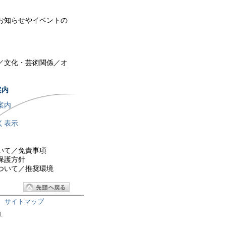
お知らせやイベントの
／文化・芸術関係／オ
案内
案内
く表示
／免責事項
護方針
て／推奨環境
サイトマップ
.