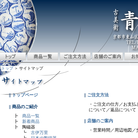
トップ
＞ サイトマップ
||
トップページ
||
ご注文方法
・ご注文の仕方／お支払
|| 商品のご紹介
について／返品について
┣
商品一覧
||
店舗のご案内
┣
新着商品
┣ 陶磁器
・営業時間／周辺地図／
┗
古伊万里