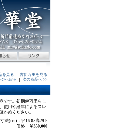
品を見る
｜
古伊万里を見る
ージへ戻る
｜
次の商品へ >>
壺です。初期伊万里らし
、使用や経年によるスレ
確かめください。
寸法(cm)：径16.8×高29.5
価格：
￥350,000