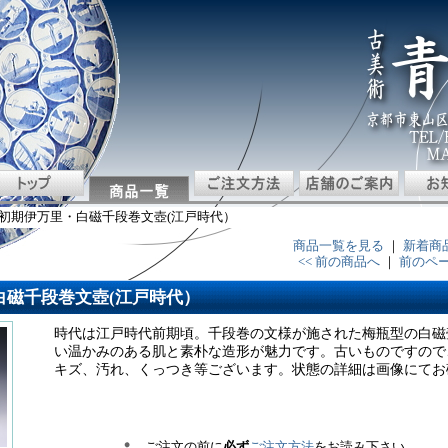
8 初期伊万里・白磁千段巻文壺(江戸時代）
商品一覧を見る
｜
新着商
<< 前の商品へ
｜
前のペ
・白磁千段巻文壺(江戸時代）
時代は江戸時代前期頃。千段巻の文様が施された梅瓶型の白磁
い温かみのある肌と素朴な造形が魅力です。古いものですので
キズ、汚れ、くっつき等ございます。状態の詳細は画像にてお
ご注文の前に
必ず
ご注文方法
をお読み下さい。