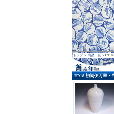
トップ
＞
商品一覧
＞H91
H918 初期伊万里