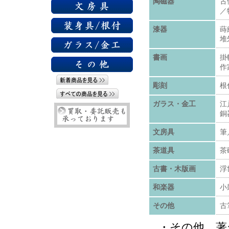
陶磁器
古
／
漆器
蒔
堆
書画
掛
作
彫刻
根
ガラス・金工
江
銅
文房具
筆
茶道具
茶
古書・木版画
浮
和楽器
小
その他
古
・その他、著