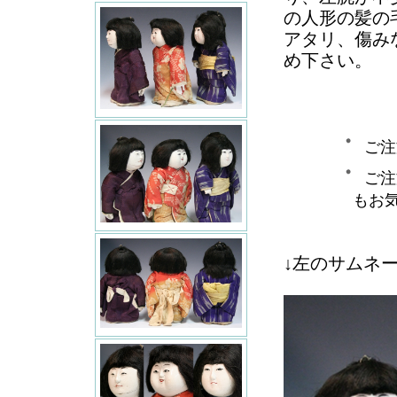
の人形の髪の
アタリ、傷み
め下さい。
ご注
ご注
もお
↓左のサムネ