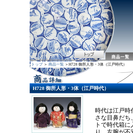
トップ
＞
商品一覧
＞H728 御所人形・3体（江戸時代）
H728 御所人形・3体（江戸時代）
時代は江戸時
さな目鼻だち
トで時代箱に
り、左腕が不