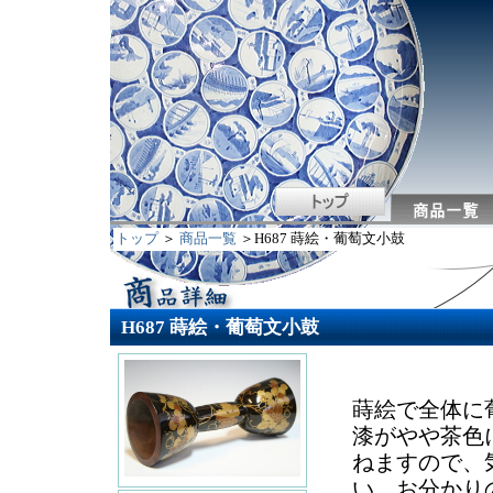
トップ
＞
商品一覧
＞H687 蒔絵・葡萄文小鼓
H687 蒔絵・葡萄文小鼓
蒔絵で全体に
漆がやや茶色
ねますので、
い。お分かり