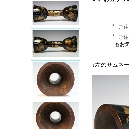
ご注
ご注
もお
↓左のサムネ