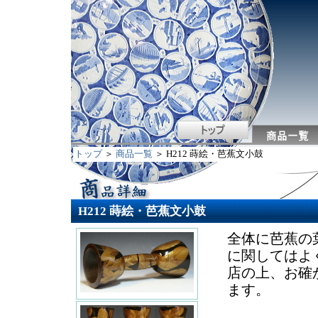
トップ
＞
商品一覧
＞ H212 蒔絵・芭蕉文小鼓
H212 蒔絵・芭蕉文小鼓
全体に芭蕉の
に関してはよ
店の上、お確
ます。