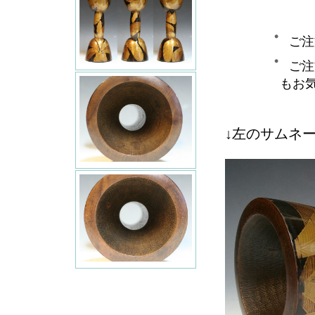
ご注
ご注
もお
↓左のサムネ